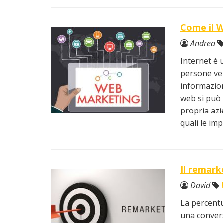
Come il W
Andrea
Internet è
persone ven
informazioni
web si può
propria azi
quali le im
Il remark
David
La percentu
una convers