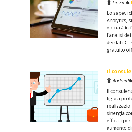
David
Lo sapevi c
Analytics, 
entrerà in 
l'analisi de
dei dati. C
gratuito of
Il consule
Andrea
Il consulen
figura prof
realizzazio
sinergia con
efficaci pe
aumento di cl