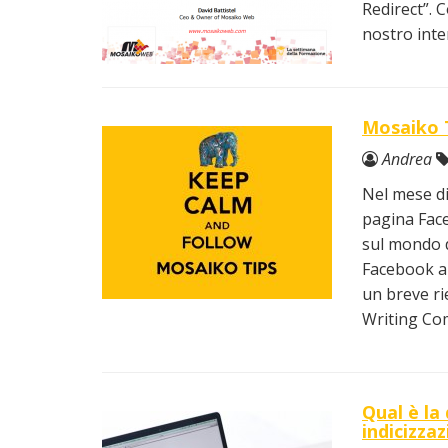
Redirect”. 
nostro inte
Mosaiko T
Andrea
Nel mese di
pagina Face
sul mondo d
Facebook az
un breve ri
Writing Co
Qual è la
indicizza