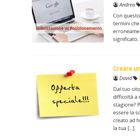
Andrea
Con questo 
termini che
erroneament
significato
Creare un
David
Dal tuo sit
difficoltà a
stagione? P
essere la s
creato ad h
la tua […]