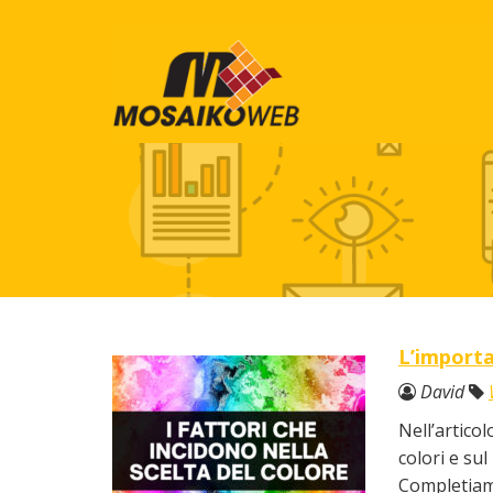
L’importa
David
Nell’articol
colori e su
Completiam