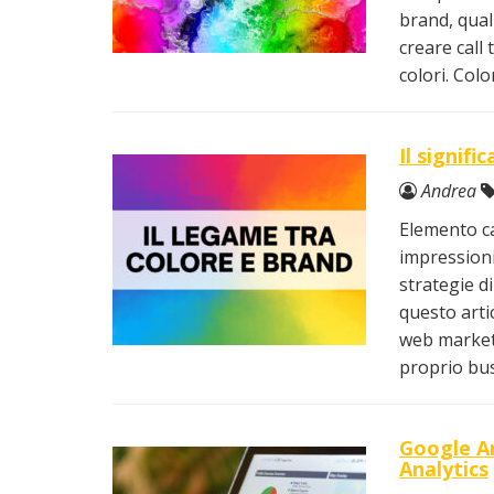
brand, quali
creare call 
colori. Colo
Il signif
Andrea
Elemento ca
impressioni,
strategie di
questo arti
web marketin
proprio busi
Google An
Analytics