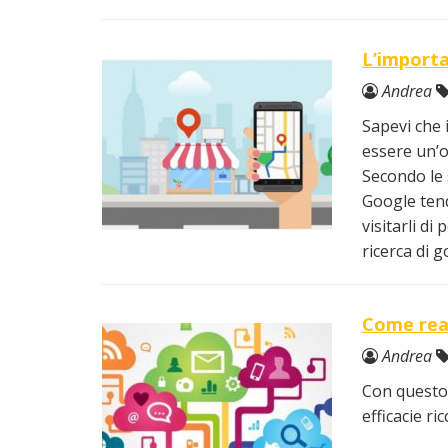
L’importa
Andrea
Sapevi che 
essere un’o
Secondo le s
Google tend
visitarli d
ricerca di 
Come real
Andrea
Con questo 
efficacie ri