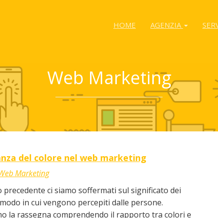
HOME
AGENZIA
SER
Web Marketing
nza del colore nel web marketing
Web Marketing
o precedente ci siamo soffermati sul significato dei
l modo in cui vengono percepiti dalle persone.
o la rassegna comprendendo il rapporto tra colori e