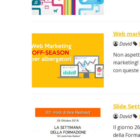
Web mark
David
Non aspettar
marketing! 
con queste 
Slide Set
David
Il giorno 2
della Forma