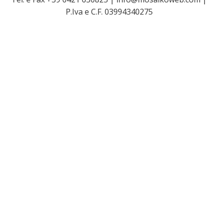
P.Iva e C.F. 03994340275