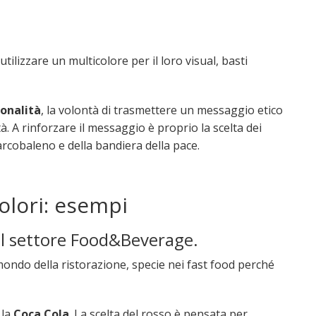
ilizzare un multicolore per il loro visual, basti
ionalità
, la volontà di trasmettere un messaggio etico
à. A rinforzare il messaggio è proprio la scelta dei
arcobaleno e della bandiera della pace.
colori: esempi
nel settore Food&Beverage.
 mondo della ristorazione, specie nei fast food perché
 la
Coca Cola
. La scelta del rosso è pensata per