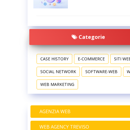
Categorie
CASE HISTORY
E-COMMERCE
SITI WE
SOCIAL NETWORK
SOFTWARE-WEB
W
WEB MARKETING
AGENZIA WEB
WEB AGENCY TREVISO