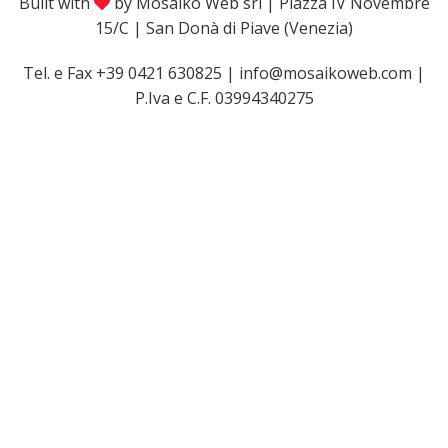
Built with
by Mosaiko Web srl | Piazza IV Novembre
15/C | San Donà di Piave (Venezia)
Tel. e Fax +39 0421 630825 | info@mosaikoweb.com |
P.Iva e C.F. 03994340275