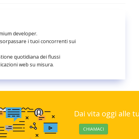
emium developer.
 sorpassare i tuoi concorrenti sui
stione quotidiana dei flussi
icazioni web su misura.
Dai vita oggi alle t
CHIAMACI